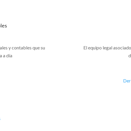
bles
ales y contables que su
El equipo legal asociad
a a día
d
Der
s